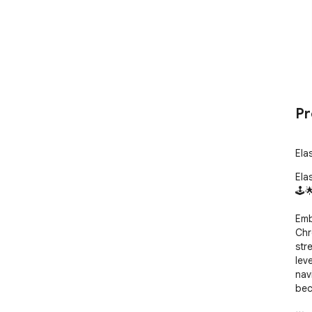
Pr
Ela
Ela
🕹️🌟
Emb
Chr
str
leve
nav
bec