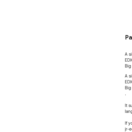
Pa
A s
EDI
Big
A s
EDI
Big
.

It 
lan
If 
jr-