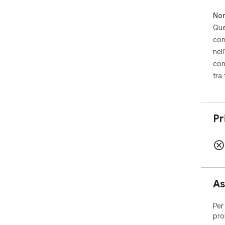
Non
Que
com
nell
con
tra
Pr
As
Per
pro