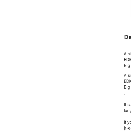
De
A s
EDI
Big
A s
EDI
Big
.

It 
lan
If 
jr-