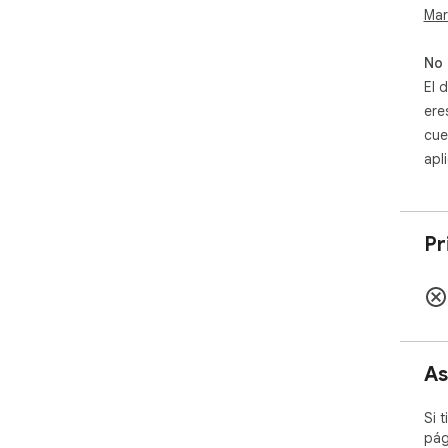
Mar
No 
El 
ere
cue
apl
Pr
As
Si 
pág