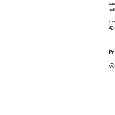
cue
apl
Des
Pr