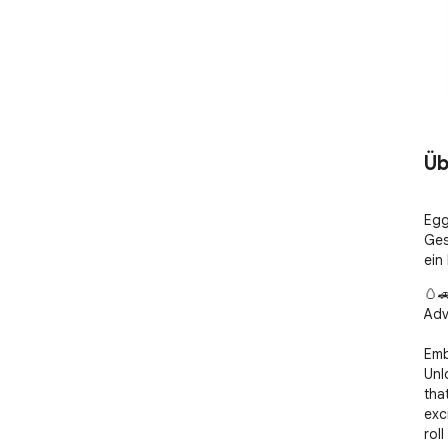
Üb
Egg
Ges
ein
🥚
Adv
Emb
Unl
tha
exc
rol