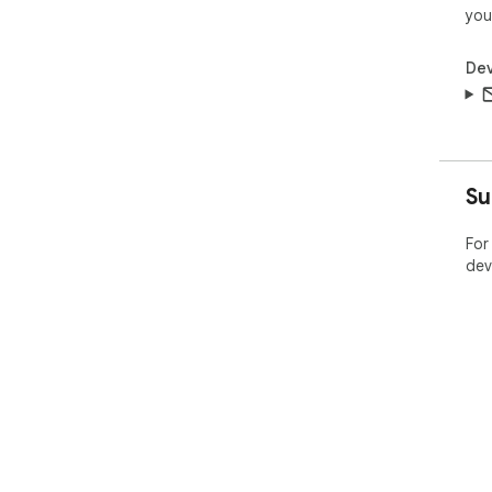
you
Dev
Su
For
dev