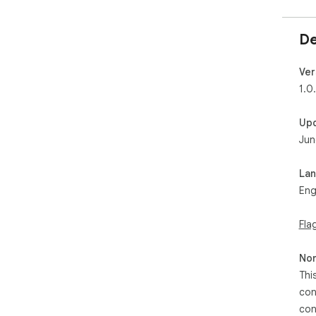
De
Ver
1.0
Up
Jun
La
Eng
Fla
Non
Thi
con
con