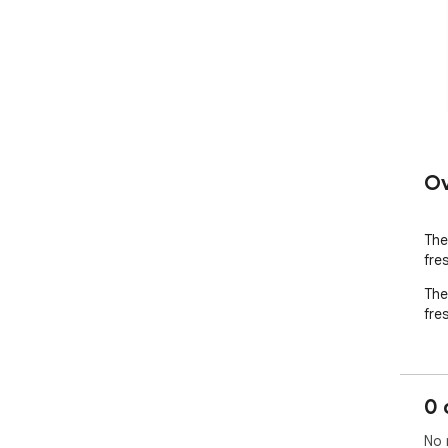
Ov
The 
fre
The 
fre
0 
No 