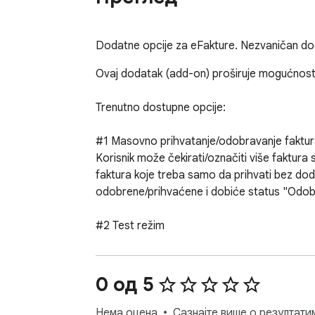
Dodatne opcije za eFakture. Nezvaničan do
Ovaj dodatak (add-on) proširuje mogućnosti 
Trenutno dostupne opcije:

#1 Masovno prihvatanje/odobravanje faktur
Korisnik može čekirati/označiti više faktura sa
faktura koje treba samo da prihvati bez doda
odobrene/prihvaćene i dobiće status "Odobr
#2 Test režim

Korisnik može uključiti ovu opciju ako želi da
zbog toga kako je sajt eFakture pravljen, čak
prihvaćena).

0 од 5
#3 Noćni mod sajta

Нема оцена
Сазнајте више о резултати