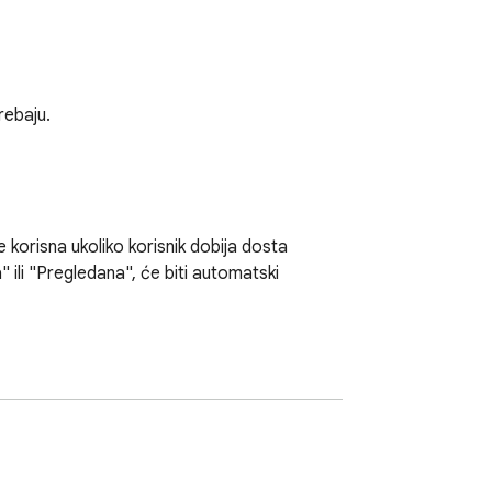
ebaju.

e korisna ukoliko korisnik dobija dosta 
ili "Pregledana", će biti automatski 
 fakture neće biti odobrene na serveru. Ipak, 
gledane" (ali nijedna faktura neće biti 