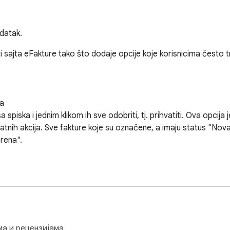
datak.
sajta eFakture tako što dodaje opcije koje korisnicima često tr
a

 spiska i jednim klikom ih sve odobriti, tj. prihvatiti. Ova opcija j
tnih akcija. Sve fakture koje su označene, a imaju status "Nova" 
ena".

 vidi kako funkcioniše prva opcija. Ukoliko je test režim uključen,
 i u test režimu fakture sa statusom "Nove" će dobiti status "Pre
ма и рецензијама.