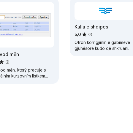
Kulla e shqipes
5,0
Ofron korrigjimin e gabimeve
gjuhësore kudo që shkruani.
evod měn
vod měn, který pracuje s
álním kurzovním lístkem
ké národní banky.