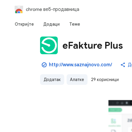
chrome веб-продавница
Откријте
Додаци
Теме
eFakture Plus
http://www.saznajnovo.com/
Д
Додатак
Алатке
29 корисници