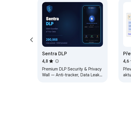
Sentra DLP
Př
4,8
4,6
Premium DLP Security & Privacy
Pře
Wall — Anti-tracker, Data Leak
aktu
Prevention, and SOAR
Čes
Integration.