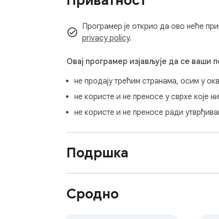
Приватност
Dozvole dodatka:

- "storage": potrebno za skladištenje podeša
Програмер је открио да ово неће при
izabrao.

privacy policy
.
- "https://*.efaktura.mfin.gov.rs/*" i "http
Овај програмер изјављује да се ваши 
Programer:

не продају трећим странама, осим у ок
- Ako pronađete grešku prijavite je na s@sn.
- Posetite moj sajt: https://www.stefanmarj
не користе и не преносе у сврхе које 
- Posetite moj blog: https://www.saznajnov
не користе и не преносе ради утврђив
Licenca:

Ovaj program je besplatan softver: možete ga 
Подршка
https://www.apache.org/licenses/LICENSE-2.
koristite na sopstvenu odgovornost. Ovo je
Сродно