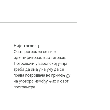
 će tekst biti svetle boje. Uz ovu opciju 
sistem/browser korisnika u noćnom režimu.

a zaštite od slučajnog klika. Dok je ova 
ora da potvrdi svoj izbor. Ako korisnik ne 
Није трговац
Овај програмер се није
dodatka je identična onoj koju korisnik 
идентификовао као трговац.
Потрошачи у Европској унији
lo kakve podatke sa sajta eFakture. Dodatak 
треба да имају на уму да се
права потрошача не примењују
stupa podacima kojima korisnik ne bi inače 
на уговоре између њих и овог
програмера.
e-plus/
