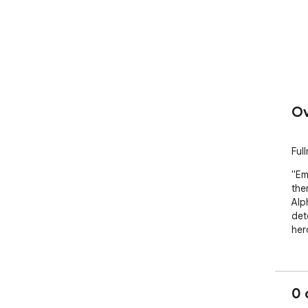
Ov
Ful
"Em
the
Alp
det
her
0 