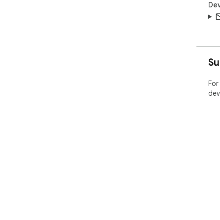
Dev
Su
For
dev