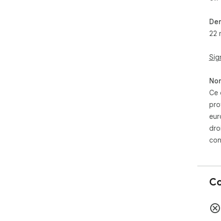
Der
22 
Sig
Non
Ce 
pro
eur
dro
con
Co