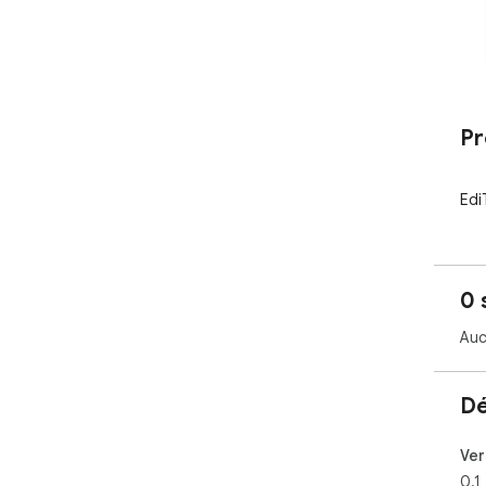
Pr
Edi
0 
Auc
Dé
Ver
0.1