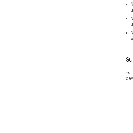
N
u
N
u
N
c
Su
For
dev