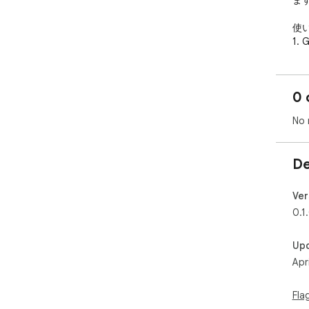
ます
使い
1.
2.
3.
0 
コ
が
No 
その
か
出
De
が
特徴
Ver
- 
0.1
作
- 
Up
-
Apr
-
Fla