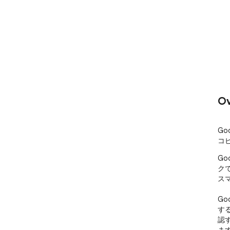
Ov
Go
コ
Go
クで
スマ
Go
す
認