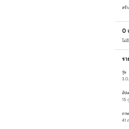
สร้
เทคน
บอก
0 
จัด
สาม
ไม่
HTM
การ
แม่
รา
และพ
ประ
รุ่น
การ
3.0.
ส่ว
อัปเ
ไวย
15 
พลาด
เทมเ
ให้
ภาษ
แวด
41 
ที่ม