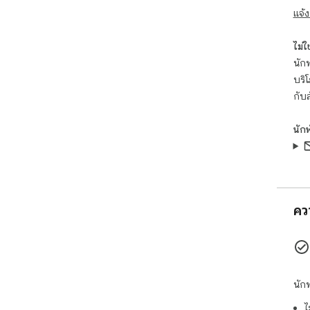
การ
แจ้ง
เมื่
ไม่ใช่
เขี
นักพ
HTML
บริ
ส่ว
ได้ท
กับ
เช่
ทำง
นัก
ข้อส
และส
เจ้า
Chro
ไม่
คว
นัก
ไ