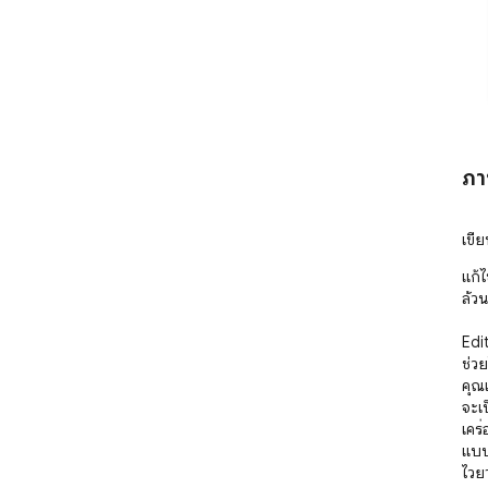
ภา
เขี
แก้
ล้วน
Edi
ช่วย
คุณ
จะเป
เครื
แบบ
ไวยา