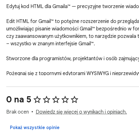
Edytuj kod HTML dla Gmaila™ — precyzyjne tworzenie wiado
Edit HTML for Gmail™ to potężne rozszerzenie do przegląd
umożliwiając pisanie wiadomości Gmail™ bezpośrednio w for
czy zaawansowanym użytkownikiem, to narzędzie pozwala tw
– wszystko w znanym interfejsie Gmail™.

Stworzone dla programistów, projektantów i osób zajmujący
Pożegnaj się z topornymi edytorami WYSIWYG i nieprzewidyw
tworzysz strony internetowe – używając czystego HTML. To i
wszelkich innych wiadomości wymagających precyzji i spójno
0 na 5
Podświetlanie składni dla przejrzystości i szybkości

Brak ocen
Dowiedz się więcej o wynikach i opiniach.
Rozszerzenie posiada wbudowany edytor HTML z podświetlanie
Niezależnie od tego, czy piszesz od podstaw, czy wklejasz
Pokaż wszystkie opinie
przejrzyste, pozbawione rozpraszaczy środowisko, stworzo