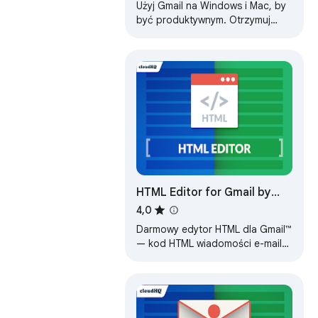
Użyj Gmail na Windows i Mac, by
być produktywnym. Otrzymuj
powiadomienia i czytaj e-maile w
aplikacji Gmail na Mac i PC.
HTML Editor for Gmail by
cloudHQ
4,0
Darmowy edytor HTML dla Gmail™
— kod HTML wiadomości e-mail
bezpośrednio z Gmaila