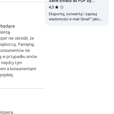
Save Emails as PDF by
cloudHQ
4,3
Eksportuj, konwertuj i zapisuj
wiadomości e-mail Gmail™ jako
iera edytor HTML, w 
dokument PDF
 e-mail — gotowej do 
ebędąca
pracy pozostaje 
iorcą
per nie określił, że
siębiorcą. Pamiętaj,
kie prawa autorskie 
konsumentów nie
 rozszerzenie nie jest 
ą w przypadku umów
 między tym
em a konsumentami
pejskiej.
lopera.