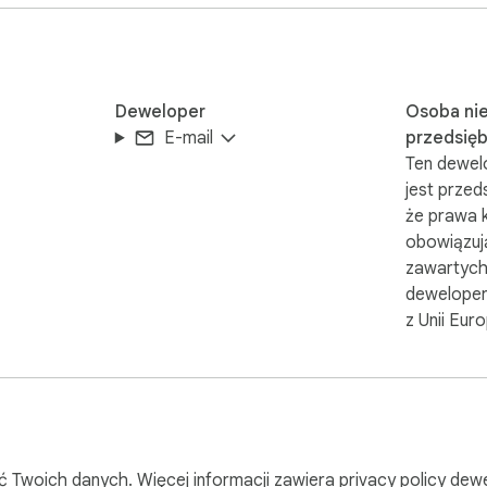
ML” do okna tworzenia wiadomości w Gmailu™. Kliknięcie go otw
erzenie renderuje znaczniki bezpośrednio do treści wiadomości
Deweloper
Osoba ni
ałączniki, odbiorcy i harmonogram, dzięki czemu Twój przepływ 
E-mail
przedsięb
Ten dewelo
jest przed
 autorstwa Google, a niezależnego zespołu programistów. Wszel
że prawa 
ani nie sponsoruje tego rozszerzenia do przeglądarki Chrome. To
obowiązuj
ie jest spółką zależną.
zawartych
deweloper
z Unii Euro
ć Twoich danych. Więcej informacji zawiera
privacy policy
dewe