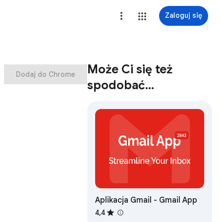
Zaloguj się
Może Ci się też
Dodaj do Chrome
spodobać…
Aplikacja Gmail - Gmail App
4,4