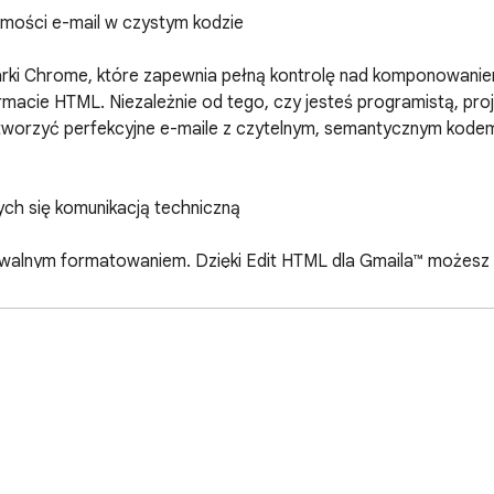
mości e-mail w czystym kodzie

arki Chrome, które zapewnia pełną kontrolę nad komponowanie
macie HTML. Niezależnie od tego, czy jesteś programistą, pro
orzyć perfekcyjne e-maile z czytelnym, semantycznym kodem i
ch się komunikacją techniczną

alnym formatowaniem. Dzięki Edit HTML dla Gmaila™ możesz pis
dealne rozwiązanie do newsletterów, e-maili transakcyjnych, 
ści. Kontrolujesz strukturę, styl i zachowanie – bez niespodzi
m składni, dzięki czemu łatwo na pierwszy rzut oka zauważyć 
 gotowe szablony, kolorowy interfejs pomoże Ci zachować porzą
ne z myślą o użytkownikach technicznych.
