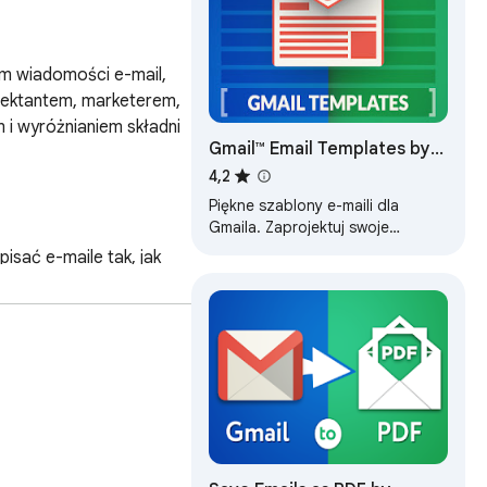
m wiadomości e-mail, 
jektantem, marketerem, 
 wyróżnianiem składni 
Gmail™ Email Templates by
cloudHQ
4,2
Piękne szablony e-maili dla
Gmaila. Zaprojektuj swoje
szablony lub importuj szablony z
ać e-maile tak, jak 
Mailchimp. Z udostępnianiem
działań brandingowych i 
zespołowym!
anek, bez kompromisów.

tagi, atrybuty i błędy. 
dek i wydajność. To 