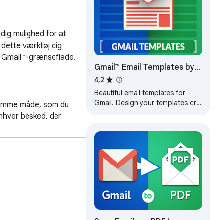
dig mulighed for at 
dette værktøj dig 
 Gmail™-grænseflade.

Gmail™ Email Templates by
cloudHQ
4,2
Beautiful email templates for
Gmail. Design your templates or
 samme måde, som du 
import templates from Mailchimp.
nhver besked, der 
With team sharing!
med et hurtigt blik. 
rblive organiseret og 