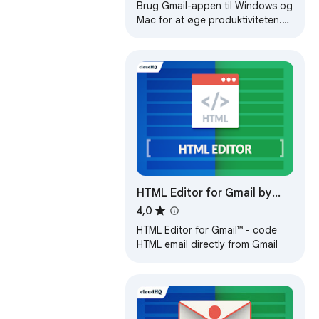
Brug Gmail-appen til Windows og
Mac for at øge produktiviteten.
Få notifikationer og læs e-mails i
Gmail-appen til macOS og PC.
HTML Editor for Gmail by
cloudHQ
4,0
HTML Editor for Gmail™ - code
HTML email directly from Gmail