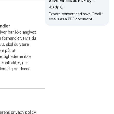
Save Emails as PDF by
cloudHQ
4,3
HTML-editoren, hvor du 
Export, convert and save Gmail™
emails as a PDF document
fsendelse. Den fungerer 
takt.

andler
ver har ikke angivet
e ophavsrettigheder 
m forhandler. Hvis du
f, er ikke licenseret af 
 EU, skal du være
m på, at
ettighederne ikke
 kontrakter, der
lem dig og denne
klerens
privacy policy
.