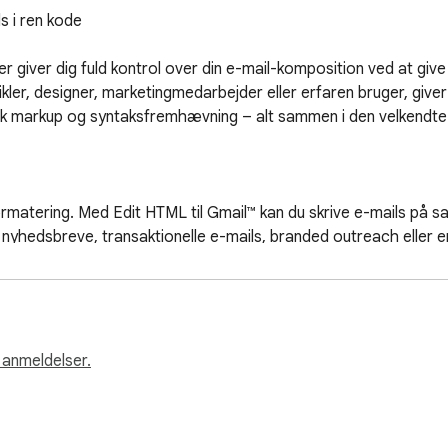
 i ren kode

 giver dig fuld kontrol over din e-mail-komposition ved at give 
ler, designer, marketingmedarbejder eller erfaren bruger, giver 
isk markup og syntaksfremhævning – alt sammen i den velkendte
formatering. Med Edit HTML til Gmail™ kan du skrive e-mails på
 nyhedsbreve, transaktionelle e-mails, branded outreach eller e
ngen og adfærden – ingen overraskelser, ingen kompromiser.

ng, hvilket gør det nemt at få øje på tags, attributter og fejl 
 anmeldelser.
 skabeloner, hjælper den farvekodede brugerflade dig med at fo
dersyet til tekniske brugere.
