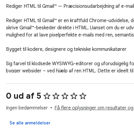
Rediger HTML til Gmail™ — Præcisionsudarbejdning af e-mails
Rediger HTML til Gmail™ er en kraftfuld Chrome-udvidelse, der
skrive Gmail™-beskeder direkte i HTML. Uanset om du er udvik
mulighed for at lave pixelperfekte e-mails med ren, semant
Bygget til kodere, designere og tekniske kommunikatører

Sig farvel til klodsede WYSIWYG-editorer og uforudsigelig 
bygger websider – ved hjælp af ren HTML. Dette er ideelt til
kræver præcision og konsistens. Du styrer strukturen, styli
Syntaksfremhævning for klarhed og hastighed

0 ud af 5
Udvidelsen har en indbygget HTML-editor med syntaksfremhævni
Ingen bedømmelser
Få flere oplysninger om resultater og
Uanset om du skriver fra bunden eller indsætter præbyggede
effektiv. Det er et rent og distraktionsfrit miljø, der er skræd
Se alle anmeldelser