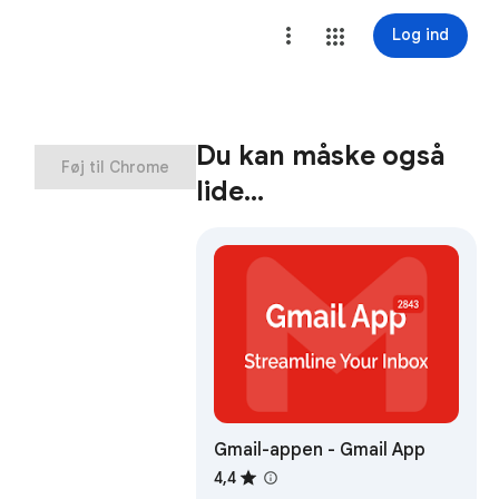
Log ind
Du kan måske også
Føj til Chrome
lide…
Gmail-appen - Gmail App
4,4