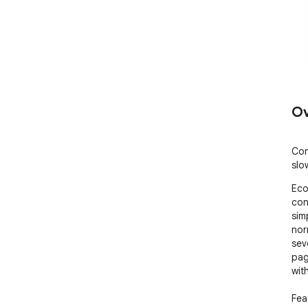
Ov
Con
slo
Eco
con
sim
nor
sev
pag
wit
Fea