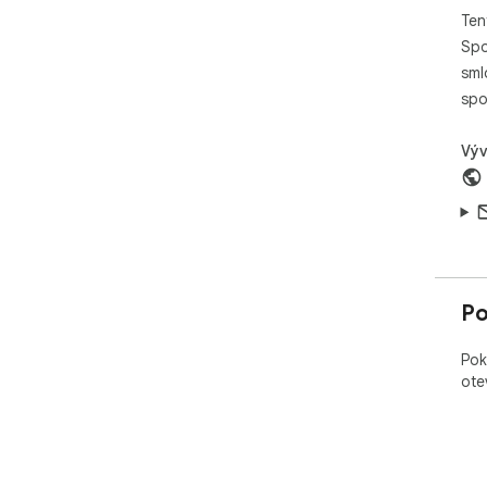
Ten
Spo
sml
spo
Výv
Po
Pok
ote