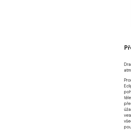
Př
Dra
atm
Pro
Ecl
poh
těl
pře
úža
ves
vše
pou