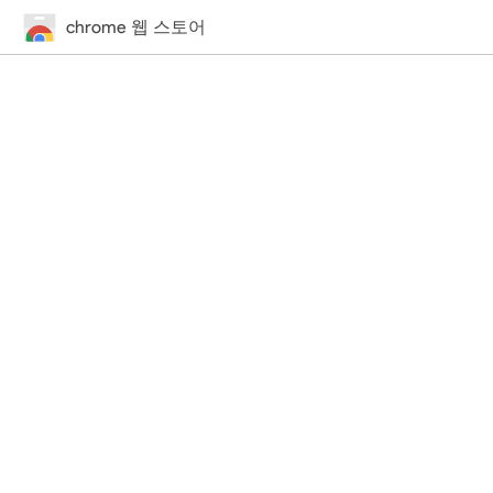
chrome 웹 스토어