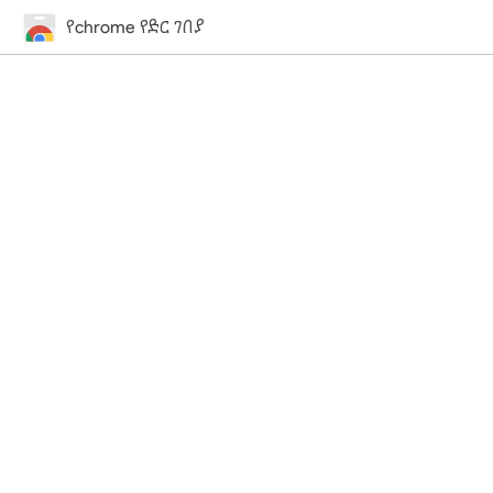
የchrome የድር ገበያ