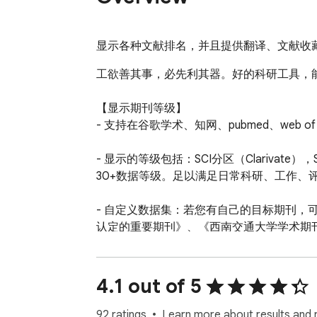
显示各种文献排名，并且提供翻译、文献收
工欲善其事，必先利其器。好的科研工具，能
【显示期刊等级】

- 支持在谷歌学术、知网、pubmed、web of 
- 显示的等级包括：SCI分区（Clarivate
30+数据等级。足以满足日常科研、工作、评
- 自定义数据集：若您有自己的目标期刊
认定的重要期刊》、《西南交通大学学术期刊
考目录（试行）》、《中国计算机学会推荐国
【在线翻译】

4.1 out of 5
- 在所有网站上，选中一段文本后，按T翻译
92 ratings
Learn more about results and 