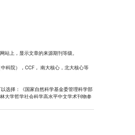
主流论文搜索网站上，显示文章的来源期刊等级。

刊预警（中科院），CCF， 南大核心，北大核心等
可以选择：《国家自然科学基金委管理科学部
《吉林大学哲学社会科学高水平中文学术刊物参
等100+由网友制作的数据集。

藏，才能更好的触发翻译事件）
