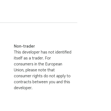
浏览器收藏夹保存网页。

请码，或发朋友圈分享，您将会获得一定的奖
Non-trader
This developer has not identified
itself as a trader. For
consumers in the European
Union, please note that
consumer rights do not apply to
contracts between you and this
developer.