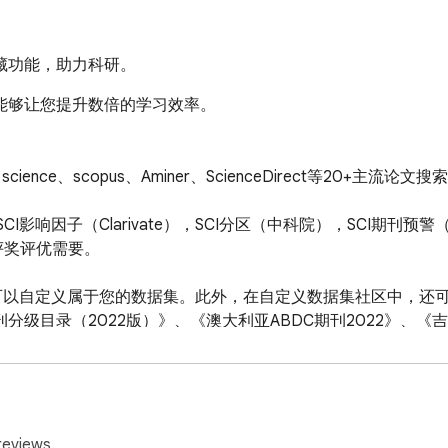
藏功能，助力科研。
够让您提升数倍的学习效率。

science、scopus、Aminer、ScienceDirect等20+
），SCI影响因子（Clarivate），SCI分区（中科院），SCI期
奖评优需要。

，可以自定义属于您的数据集。此外，在自定义数据集社区中，还
分级目录（2022版）》、《澳大利亚ABDC期刊2022》、
际学术会议（2022年）》、《中国人文社会科学A刊引文数据库》
，按Y隐藏。（edge用户最好将选择文本后弹出的迷你小菜单隐
reviews.