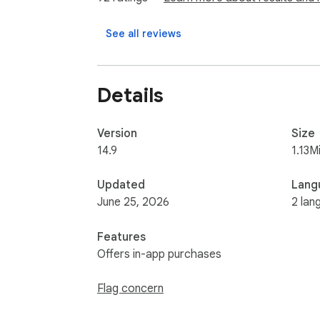
- 可以选择谷歌翻译、搜狗翻译、有道翻译
See all reviews
【文献管理】

- 在论文搜索的详情页内，提供"easySc
Details
感谢您看到了这里，如果您喜欢这款产品，
励，具体的规则可以在网站的后台(https://www.easy
Version
Size
14.9
1.13M
Updated
Lang
June 25, 2026
2 lan
Features
Offers in-app purchases
Flag concern