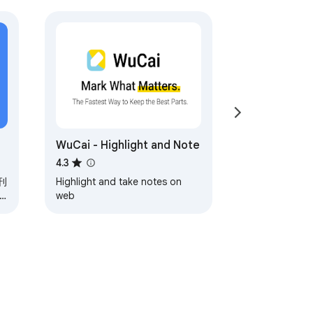
WuCai - Highlight and Note
4.3
刊
Highlight and take notes on
web