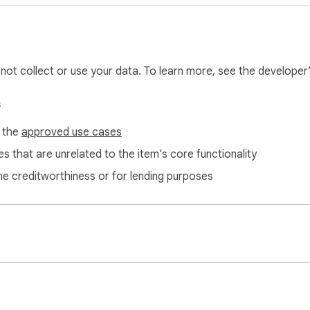
l not collect or use your data. To learn more, see the developer
s
f the
approved use cases
s that are unrelated to the item's core functionality
ne creditworthiness or for lending purposes