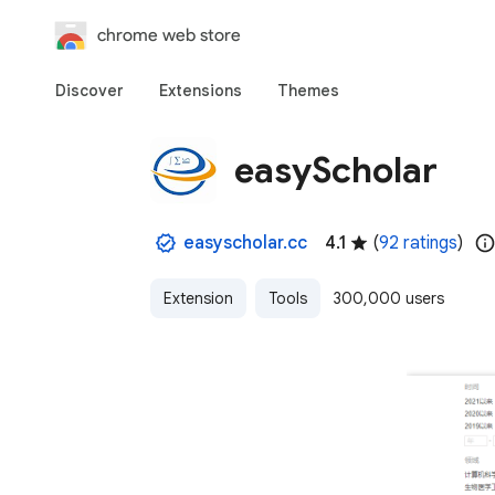
chrome web store
Discover
Extensions
Themes
easyScholar
easyscholar.cc
4.1
(
92 ratings
)
Extension
Tools
300,000 users