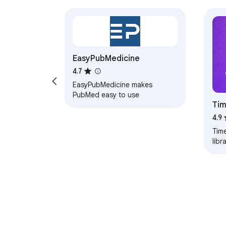
EasyPubMedicine
4.7
EasyPubMedicine makes
PubMed easy to use
Tim
Gem
4.9
Time
libr
Dee
plat