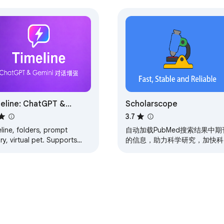
eline: ChatGPT &
Scholarscope
ini Chat Enhanced
3.7
line, folders, prompt
自动加载PubMed搜索结果中期
ary, virtual pet. Supports
的信息，助力科学研究，加快科
pSeek, Claude & all AI
研进展
forms.