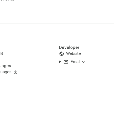
、彩云小译、小牛翻译等多种主流翻译源。

holar文献收藏按钮"，快速的为文献添加类别。从此不再需要使用
或者认可我们的努力，可以和身边的小伙伴分享。当您使用了邀
scholar.cc/console/user/invite)查看。
Developer
iB
Website
Email
uages
guages