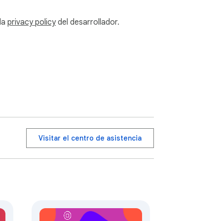
 la
privacy policy
del desarrollador.
in pasos extra.

a fecha y hora, añade los detalles de la 
Visitar el centro de asistencia
licación planificadas en Instagram.
