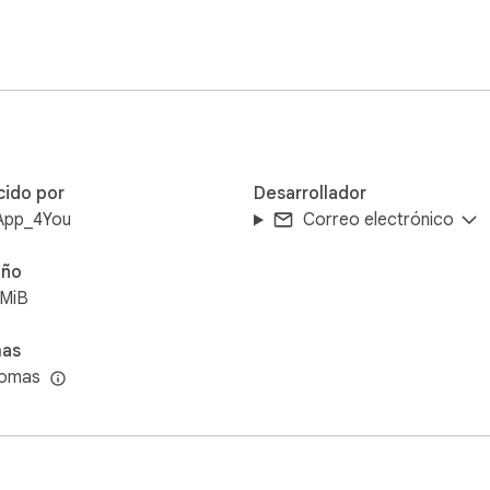


ra, editarlos, revisar la vista previa y publicarlos en Instagra
cido por
Desarrollador
App_4You
Correo electrónico
do directamente dentro de la extensión. EasyLoad incluye herram
ño
7MiB
mas
iomas