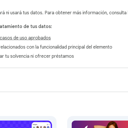
r

arios

ará ni usará tus datos. Para obtener más información, consulta
ratamiento de tus datos:
casos de uso aprobados
caciones, stories y videos de Instagram desde la computadora s
o relacionados con la funcionalidad principal del elemento
ticamente

nar tu solvencia ni ofrecer préstamos
dor de Instagram para desktop. Elige el contenido, configura l
lique automáticamente en el momento programado.

nes repetidas, campañas, contenido recurrente y rutinas de pub