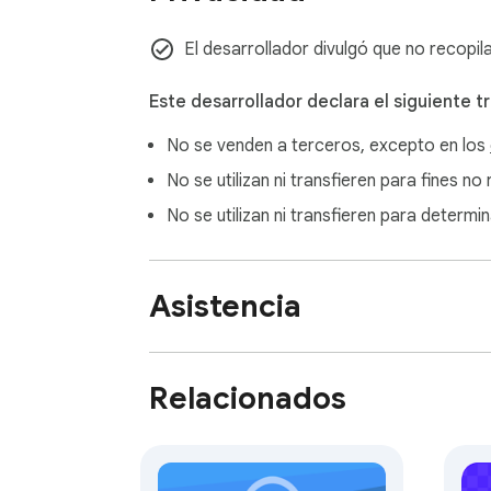
• Descripción y vista previa antes de publica
• Etiquetas de personas y menciones de usu
El desarrollador divulgó que no recopil
• Colaboradores o coautores

• Enlaces cuando sean compatibles

Este desarrollador declara el siguiente t
No se venden a terceros, excepto en los
Estas funciones te ayudan a preparar publi
No se utilizan ni transfieren para fines n
Programar publicaciones y publicar automá
No se utilizan ni transfieren para determi
EasyLoad también funciona como un programa
publicación y deja que la extensión la pub
Asistencia
La función Auto-repeat ayuda con publicacio
¿Para quién es EasyLoad?

Relacionados
EasyLoad es útil para:

• Creadores de contenido
