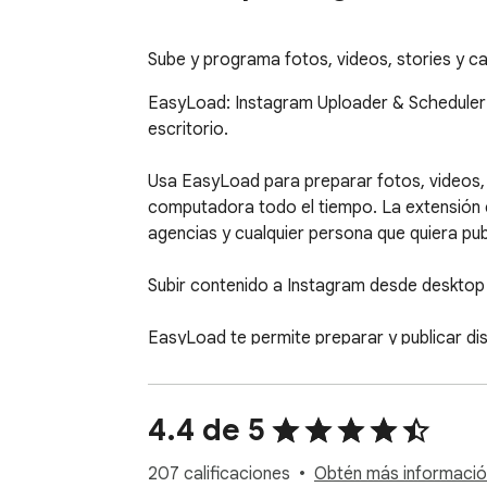
Sube y programa fotos, videos, stories y ca
EasyLoad: Instagram Uploader & Scheduler 
escritorio.

Usa EasyLoad para preparar fotos, videos, st
computadora todo el tiempo. La extensión 
agencias y cualquier persona que quiera p
Subir contenido a Instagram desde desktop

EasyLoad te permite preparar y publicar dis
• Subir fotos a Instagram desde la computa
• Subir videos a Instagram desde desktop

4.4 de 5
• Crear publicaciones para el feed

• Publicar Instagram Stories

207 calificaciones
Obtén más información