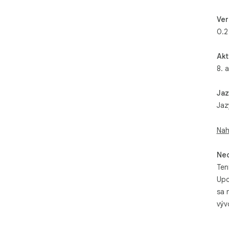
Ver
0.2
Akt
8. 
Jaz
Jaz
Nah
Neo
Ten
Upo
sa 
výv