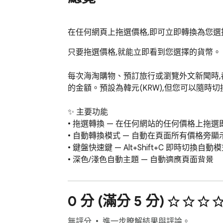
在任何網頁上拖選價格,即可立即轉換為您選
只要拖選價格,就能立即看到您選擇的貨幣。

每次海淘購物、預訂旅行或瀏覽外文新聞時,
的金額。預設為韓元(KRW),但您可以隨時切
✨ 主要功能

• 拖選轉換 — 在任何網站的任何價格上拖選即
• 自動轉換模式 — 自動在頁面所有價格旁顯示
• 鍵盤快速鍵 — Alt+Shift+C 即時切換自動模
• 深色/淺色自動主題 — 自動適應頁面背景

• 即時匯率 — 每30分鐘自動更新

• 設定同步 — 所有裝置共用相同的貨幣、主
0 分 (滿分 5 分)
🔍 智慧貨幣識別

• 貨幣符號: $, €, £, ¥, ₩, 円, 元, ₿, Ξ 等

無評分
進一步瞭解結果與評論。