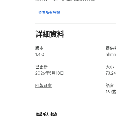
• 貨幣代碼: 100 USD, USD 100, 50EUR, 0.5 
• 多種格式: $199.99, 1,650円, 1.234,56 €, ₿0
查看所有評論
• 自動識別美式(1,234.56)和歐式(1.234,56)
🌍 支援30多種法定貨幣

詳細資料
USD, EUR, JPY, GBP, CNY, KRW, HKD, TWD, 
NOK, DKK

版本
提供
🪙 還支援加密貨幣 — Bitcoin, Ethereum, Tethe
1.4.0
hhmm
BTC (Bitcoin), ETH (Ethereum), USDT (Tethe
已更新
大小
🛡️ 安全與隱私

2026年5月18日
73.24
• 零資料收集 — 無需註冊、不追蹤、無廣告

• 在銀行、證券、支付網站自動停用自動模式
回報疑慮
語言
• 最小權限 — 不要求「讀取瀏覽記錄」權限
16 