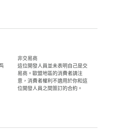
 BRL, MXN, TRY, AED, SAR, ZAR, PLN, SEK, 
非交易商
울특
這位開發人員並未表明自己是交
易商。歐盟地區的消費者請注
意，消費者權利不適用於你和這
位開發人員之間簽訂的合約。