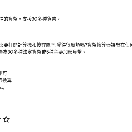
擇的貨幣。支援30多種貨幣。
都要打開計算機和搜尋匯率,覺得很麻煩嗎?貨幣換算器讓您在任
換為30多種法定貨幣或5種主要加密貨幣。

可

換算

式

題和偏好
