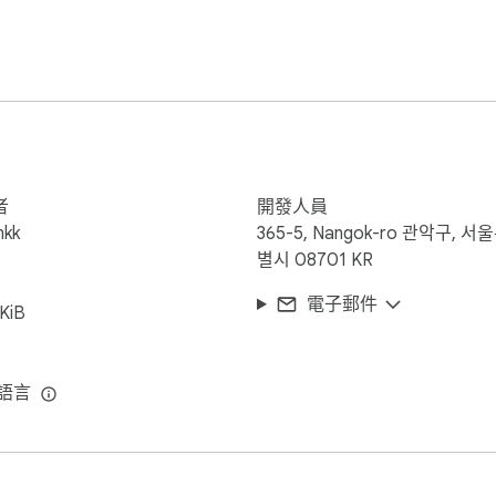
BTC

.001

數字格式

SGD, AUD, CAD, NZD, CHF, THB, VND, PHP, IDR, MYR, INR, RUB,
者
開發人員
r, BNB, Solana

kk
365-5, Nangok-ro 관악구, 서
r), BNB (Binance Coin), SOL (Solana)

별시 08701 KR
電子郵件
KiB


種語言