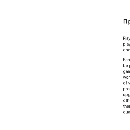
Пр
Pla
pla
onc
Ear
be 
gam
wor
of 
pro
upg
oth
tha
qua
the
ext
your