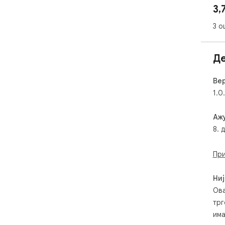
3,
*No
3 о
Ver
acc
htt
Д
Вер
1.0
Аж
8. 
При
Ниј
Ова
трг
има