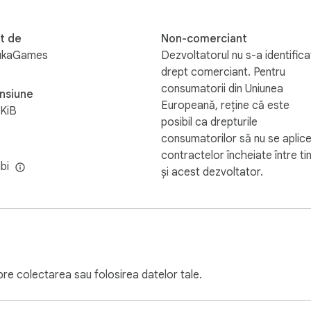
t de
Non-comerciant
ukaGames
Dezvoltatorul nu s-a identifica
drept comerciant. Pentru
consumatorii din Uniunea
nsiune
Europeană, reține că este
KiB
posibil ca drepturile
consumatorilor să nu se aplic
i
contractelor încheiate între ti
bi
și acest dezvoltator.
pre colectarea sau folosirea datelor tale.