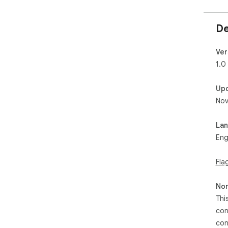
De
Ver
1.0
Up
Nov
La
Eng
Fla
Non
Thi
con
con