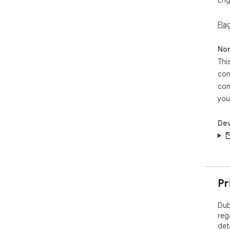
Eng
vid
Fla
Non
Thi
con
con
you
Dev
Pr
Dub
reg
det