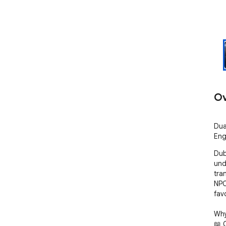
Ov
Dua
Eng
Dub
und
tra
NPO
fav
Why
📖 