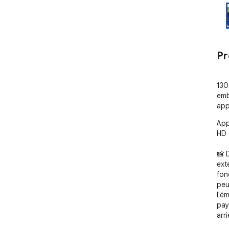
Pr
130
emb
app
App
HD 
📸 
ext
fon
peu
l'é
pay
arr