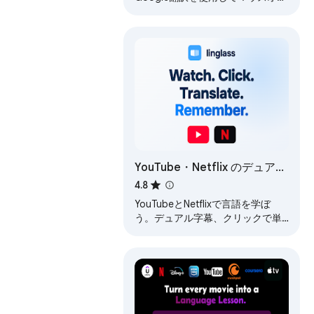
バーテキストを翻訳します.
Support OCR, TTS, manga
translator & pdf translator.
YouTube・Netflix のデュアル
字幕 — Linglass
4.8
YouTubeとNetflixで言語を学ぼ
う。デュアル字幕、クリックで単
語を翻訳、スマートなフラッシュ
カードで語彙を覚えよう。