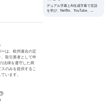
デュアル字幕
デュアル字幕とAI生成字幕で言語
を学び、Netflix、YouTube、
Disney+、Prime Video、Vikiで即
座に翻訳を得られます。
ー
パーは、欧州連合の定
き、取引業者として申
 の法律を遵守した商
ビスのみを提供するこ
しています。
iation, and remember 
9