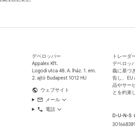
デベロッパー
トレーダ
Appalex Kft.
デベロッ
Logodi utca 48. A. lház. 1. em.
義に基づ
2. ajtó Budapest 1012 HU
告し、EU
品やサー
ウェブサイト
とを約束
 and TV shows. You see words in context, hear correct pronunc
メール
電話
D-U-N-S
30166838