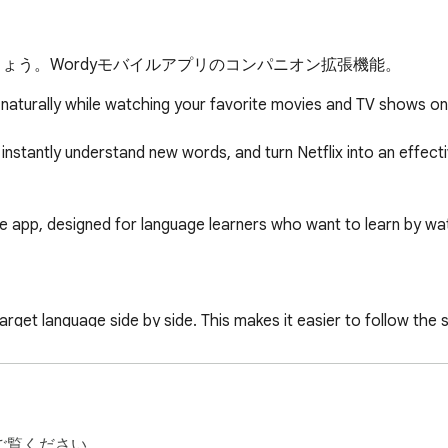
ましょう。Wordyモバイルアプリのコンパニオン拡張機能。
 naturally while watching your favorite movies and TV shows on N
instantly understand new words, and turn Netflix into an effecti
 app, designed for language learners who want to learn by watc
arget language side by side. This makes it easier to follow the s
.

ご覧ください。