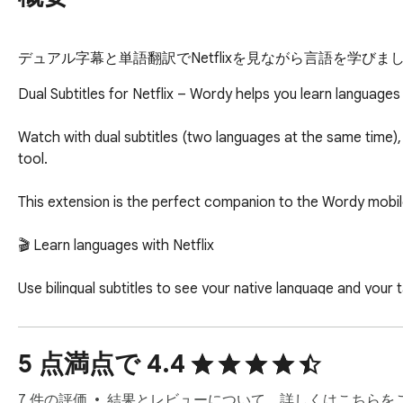
デュアル字幕と単語翻訳でNetflixを見ながら言語を学び
Dual Subtitles for Netflix – Wordy helps you learn languages
Watch with dual subtitles (two languages at the same time), 
tool.

This extension is the perfect companion to the Wordy mobile
🎬 Learn languages with Netflix

Use bilingual subtitles to see your native language and your t
conversations, and learn naturally without pausing all the time
🚀 Key features

5 点満点で 4.4
Dual subtitles for Netflix (two languages at once)

7 件の評価
結果とレビューについて、詳しくはこちらを