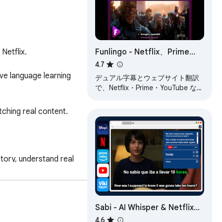
Funlingo - Netflix、Prime
etflix.

Video、YouTube 用デュアル
4.7
字幕
ve language learning 
デュアル字幕とウェブサイト翻訳
で、Netflix・Prime・YouTube など
を見ながら言語を学べます
hing real content.

tory, understand real 
Sabi - AI Whisper & Netflix、
YouTube、Disney+、Vikiでの
4.6