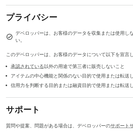
English

Spanish

プライバシー
German

デベロッパーは、お客様のデータを収集または使用しな
い。
French

このデベロッパーは、お客様のデータについて以下を宣言
Japanese

承認されている
以外の用途で第三者に販売しないこと
Korean

アイテムの中心機能と関係のない目的で使用または転送
信用力を判断する目的または融資目的で使用または転送
and many more languages

🔒 Privacy first

サポート
Wordy respects your privacy. The extension does not sell you
質問や提案、問題がある場合は、デベロッパーの
サポート
📱 Companion app
