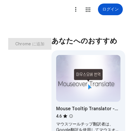
ログイン
あなたへのおすすめ
Chrome に追加
Mouse Tooltip Translator -
PDF & Netflix Youtube dual
4.6
subs
マウスツールチップ翻訳者は、
Google翻訳を使用してマウスオー