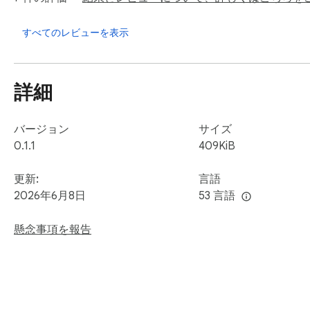
Instant word translation directly from subtitles

すべてのレビューを表示
Click on words to see their meaning

詳細
Designed for language learners of all levels

Works seamlessly while watching Netflix

バージョン
サイズ
0.1.1
409KiB
Companion extension for the Wordy mobile app

更新:
言語
🌍 Learn real language, not textbook phrases

2026年6月8日
53 言語
Wordy helps you learn how people actually speak in movies
懸念事項を報告
vocabulary more easily.

Perfect for learning:
