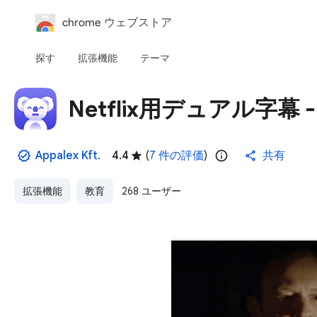
chrome ウェブストア
探す
拡張機能
テーマ
Netflix用デュアル字幕 -
Appalex Kft.
4.4
(
7 件の評価
)
共有
拡張機能
教育
268 ユーザー