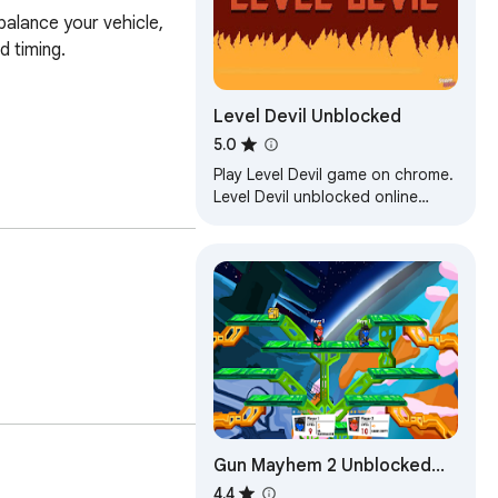
balance your vehicle, 
 timing.

Level Devil Unblocked
5.0
Play Level Devil game on chrome.
Level Devil unblocked online
game. Created for Level Devil
unblocked fans.
Gun Mayhem 2 Unblocked
Game
4.4