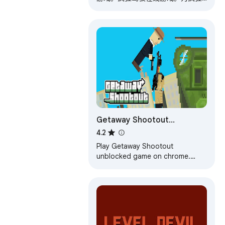
驾驶解锁的粉丝而创建。
Getaway Shootout
Unblocked Online
4.2
Play Getaway Shootout
unblocked game on chrome.
Getaway Shootout online game.
Created for Getaway Shootout
unblocked fans.