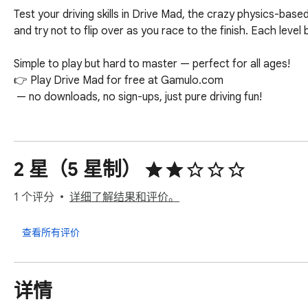
Test your driving skills in Drive Mad, the crazy physics-base
and try not to flip over as you race to the finish. Each level
Simple to play but hard to master — perfect for all ages!

👉 Play Drive Mad for free at Gamulo.com

 — no downloads, no sign-ups, just pure driving fun!
2 星（5 星制）
1 个评分
详细了解结果和评价。
查看所有评价
详情