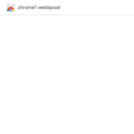
chrome'i veebipood