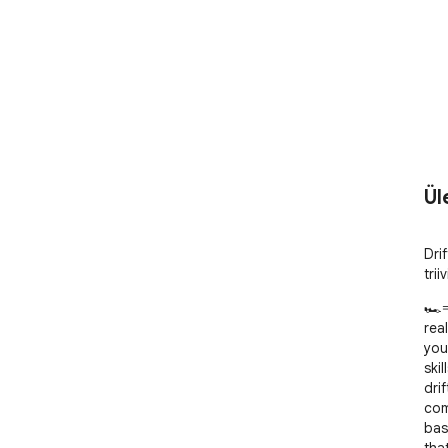
Ül
Dri
tri
🏎️
real
you
ski
dri
com
bas