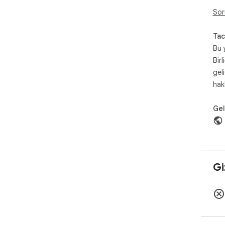
Sor
Tac
Bu 
Birl
gel
hak
Geli
Giz