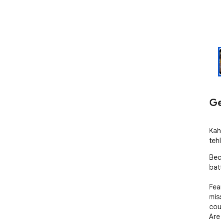
Ge
Kah
teh
Bec
batt
Fea
mis
cou
Are