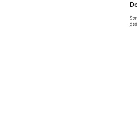
De
Soru
des