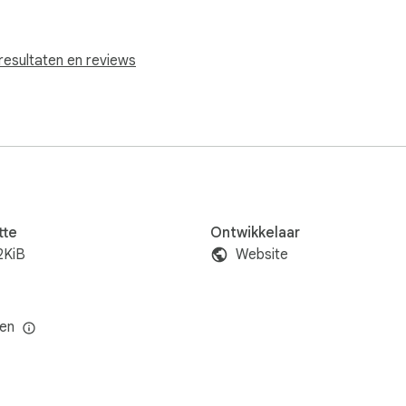
resultaten en reviews
tte
Ontwikkelaar
2KiB
Website
n
len