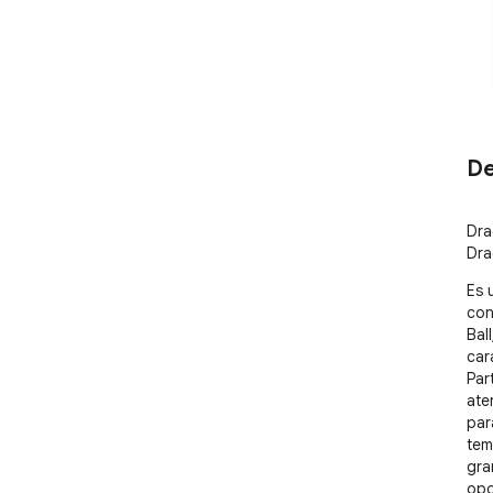
De
Dra
Dra
Es 
con
Bal
car
Par
ate
par
tem
gra
opo