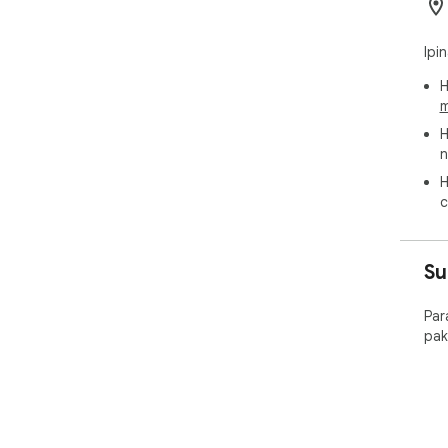
Ipi
H
m
H
n
H
c
Su
Par
pak