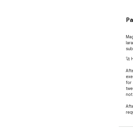
Pa
Mag
lar
sub
🚀 
Aft
exe
for
twe
not
Aft
req
but
the