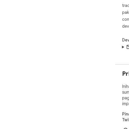
☀ G
tra
pak
con
dev
Dev
Pr
Ini
sum
pag
imp
Pin
Twi