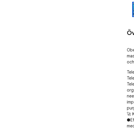
Öv
Obe
mas
och
Tel
Tel
Tel
org
nee
imp
pur
🚀 
●Ef
medi
●Ba