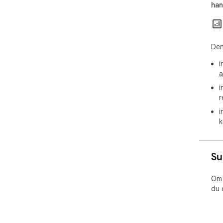
han
●
体文
●
●
Den
读物
●
i
●
a
体。
i
●
r
●
顺畅
i
●
k
●全
于
快速
Su
1.
Ch
2.
Om 
问。
du 
3.
htt
htt