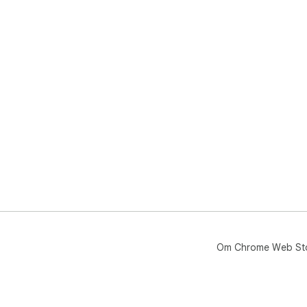
4
体
5
存
6
保存
📜
本插
请
工
Om Chrome Web St