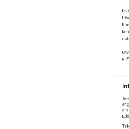
htt
4.S
Ick
the 
Utv
savi
5.B
Kon
“Sa
kon
for
och
6.S
ind
Utv
📜 D
Thi
affi
Ple
reg
resp
In
Tel
Tel
Te
ang
工具
din
程
pri
研
案。
Tel
🚀