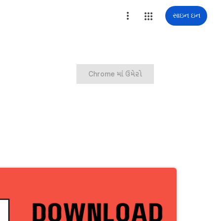
સાઇન ઇન
Chrome માં ઉમેરો