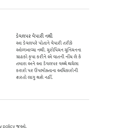
ડેવલપર વેપારી નથી
આ ડેવલપરે પોતાને વેપારી તરીકે
ેંશન ડિઝાઇનર્સને સીમલેસ અને કાર્યક્ષમ 
ઓળખાવ્યા નથી. યુરોપિયન યુનિયનના
ગ્રાહકો કૃપા કરીને એ વાતની નોંધ લે કે
તમારા અને આ ડેવલપર વચ્ચે થયેલા
કરારો પર ઉપભોક્તાના અધિકારોની
ાટે વપરાશકર્તા-મૈત્રીપૂર્ણ ઇન્ટરફેસ પ્રદાન કરે 
શરતો લાગુ થશે નહીં.
રો કરીને બધાને પૂરી કરે છે.

ુવ્યવસ્થિત કરીને અને તમારો કિંમતી સમય બચાવીને 
y policy
જુઓ.