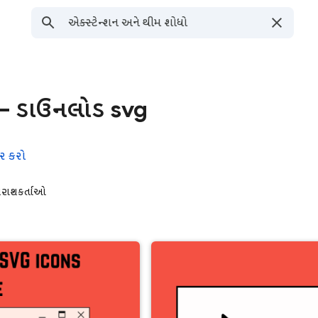
— ડાઉનલોડ svg
ેર કરો
રાશકર્તાઓ