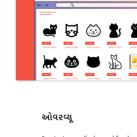
ઓવરવ્યૂ