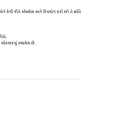
ે કેવી રીતે ઍક્સેસ અને ઉપયોગ કરો છો તે ક્રાંતિ 
લો.

ે એકસરખું રચાયેલ છે.
