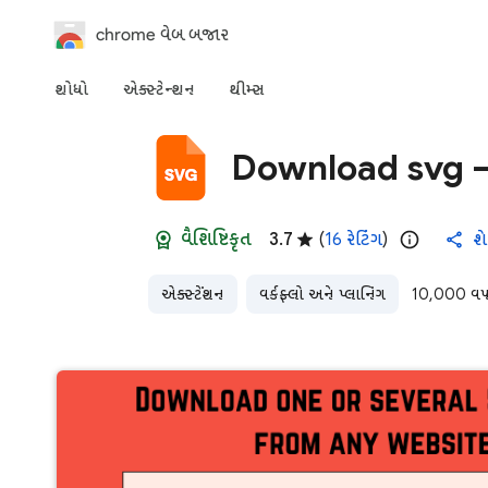
chrome વેબ બજાર
શોધો
એક્સ્ટેન્શન
થીમ્સ
Download svg 
વૈશિષ્ટિકૃત
3.7
(
16 રેટિંગ
)
શ
એક્સ્ટેંશન
વર્કફ્લો અને પ્લાનિંગ
10,000 વપ