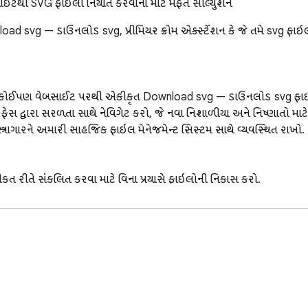
થી SVG ફાઇલો નિર્યાત કરવાના માટે મફત સોલ્યુશન
ad svg — ડાઉનલોડ svg, પ્રીમિયર ક્રોમ એક્સ્ટેંશન કે જે તમે svg ફાઇલોન
 સાથે કોઈપણ વેબસાઈટ પરથી એકીકૃત Download svg — ડાઉનલોડ svg ફાઈ
રફેસ દ્વારા સરળતા સાથે નેવિગેટ કરો, જે નવા નિશાળીયા અને નિષ્ણાતો માટ
્ત્રાગારને અમારી સાહજિક ફાઇલ મેનેજમેન્ટ સિસ્ટમ સાથે વ્યવસ્થિત રાખો.

ીકૃત રીતે સંકલિત કરવા માટે વિના પ્રયાસે ફાઇલોની નિકાસ કરો.

oad svg — ડાઉનલોડ svg સાથે તમારી ડિઝાઇનને અનુરૂપ બનાવો.

ા માટે મફત છબીઓ ડાઉનલોડ્સની પુષ્કળતા ઍક્સેસ કરો.

ેલિંગને વધારવા માટે છબીઓના વિશાળ સંગ્રહનું અન્વેષણ કરો.

ા એકીકરણની ખાતરી કરીને, ચોકસાઇ સાથે svg ફાઇલોને બહાર કાઢો.

 વિના svg ફાઇલો ડાઉનલોડ કરવાની સ્વતંત્રતાનો આનંદ લો.
