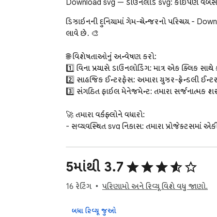
Download svg — ડાઉનલોડ svg: કોઈપણ વેબસાઇટ
ડિઝાઇનની દુનિયામાં ગેમ-ચેન્જરનો પરિચય - Downlo
લાવે છે. 🎨

🌐 વિશેષતાઓનું અન્વેષણ કરો:

1️⃣ વિના પ્રયાસે ડાઉનલોડિંગ: માત્ર એક ક્લિક
2️⃣ સાહજિક ઈન્ટરફેસ: અમારા યુઝર-ફ્રેન્ડલી ઈન્ટ
3️⃣ સંગઠિત ફાઇલ મેનેજમેન્ટ: તમારા સર્જનાત્મક શસ
🚀 તમારા વર્કફ્લોને વધારો:

- સુવ્યવસ્થિત svg નિકાસ: તમારા પ્રોજેક્ટ્સમાં એક
- કસ્ટમાઇઝેશન વિકલ્પો: વ્યક્તિગત ચિહ્ન Downl
- મફત સંસાધનો પુષ્કળ: અનંત સર્જનાત્મક પ્રેરણ
5માંથી 3.7
🌟 તમારી સર્જનાત્મકતા બહાર કાઢો:

1. વૈવિધ્યસભર લાઇબ્રેરી: તમારી વિઝ્યુઅલ સ્ટોરીટ
16 રેટિંગ
પરિણામો અને રિવ્યૂ વિશે વધુ જાણો.
2. ચોકસાઇ નિષ્કર્ષણ: તમારી ડિઝાઇનમાં ગુણવત્ત
3. ️⃣ ખર્ચ-મુક્ત ઍક્સેસ: કોઈપણ ખર્ચની મર્યાદાઓ
બધા રિવ્યૂ જુઓ