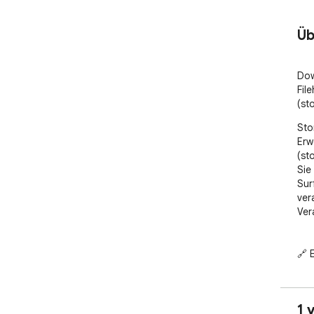
Üb
Dow
Fil
(st
Sto
Erw
(st
Sie
Sur
ver
Ver
🔗 
auf
🚀 
Ver
1 
🧩 