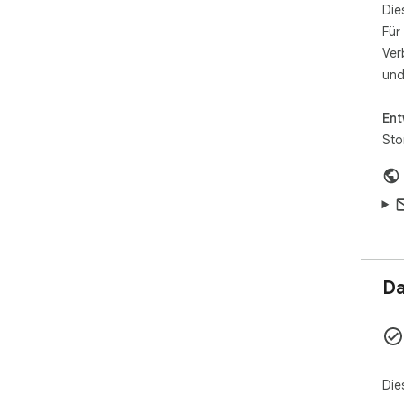
Die
Für
Ver
und
Ent
Sto
Da
Die