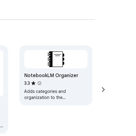
NotebookLM Organizer
3.3
Adds categories and
organization to the
NotebookLM homepage.
 a