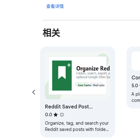
查看详情
相关
Co
5.0
A pl
com
Reddit Saved Post
Organizer
0.0
Organize, tag, and search your
Reddit saved posts with folders
and labels