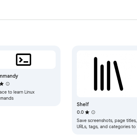
mmandy
ace to learn Linux
mands
Shelf
0.0
Save screenshots, page titles,
URLs, tags, and categories to
local inspiration library.