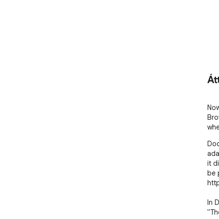
Át
Now
Bro
whe
Doo
ada
it 
be 
htt
In 
"Th