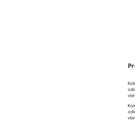
Pr
Kol
odi
vše
Kol
odi
vše