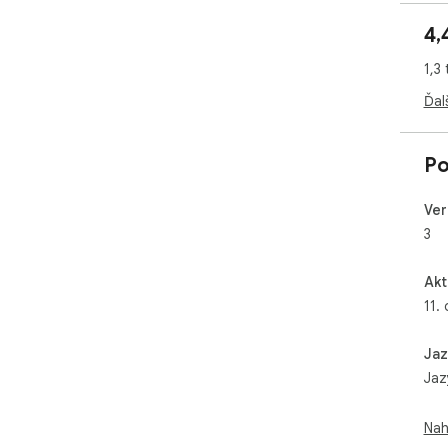
4,
1,3
Ďal
Po
Ver
3
Akt
11.
Jaz
Jaz
Nah