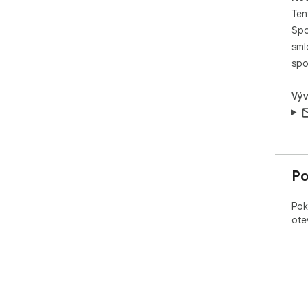
Ten
Spo
sml
spo
Výv
Po
Pok
ote