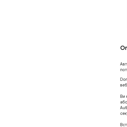
О
Авт
пот
Dom
веб
Ви 
або
Aut
сек
Вст