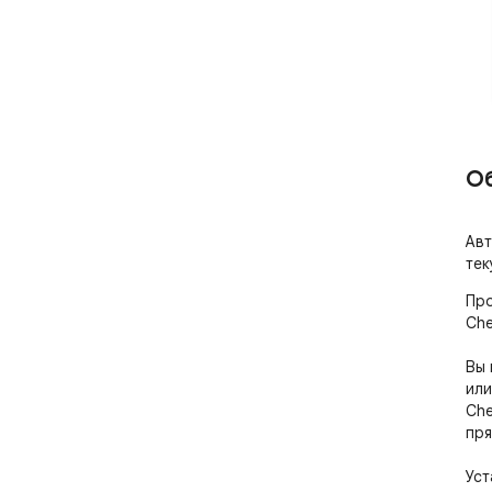
О
Авт
тек
Про
Che
Вы 
или
Che
пря
Уст