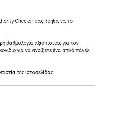
hority Checker σας βοηθά να το 
ρη βαθμολογία αξιοπιστίας για τον 
κονίδιο για να ανοίξετε ένα απλό πάνελ 
πιστία της ιστοσελίδας

 της ιστοσελίδας παγκοσμίως και στην 
οσελίδα

είτε να τις συγκρίνετε εύκολα
