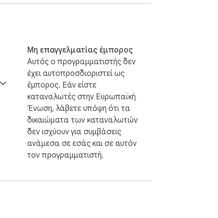
λα εργαλεία. Απλώς περιηγηθείτε όπως 
 ελέγχετε μια πηγή ειδήσεων ή αναλύετε 
ί που βρίσκεστε — στη σελίδα που ήδη 
Μη επαγγελματίας έμπορος
Αυτός ο προγραμματιστής δεν
έχει αυτοπροσδιοριστεί ως
έμπορος. Εάν είστε
καταναλωτές στην Ευρωπαϊκή
Ένωση, λάβετε υπόψη ότι τα
δικαιώματα των καταναλωτών
δεν ισχύουν για συμβάσεις
ανάμεσα σε εσάς και σε αυτόν
τον προγραμματιστή.