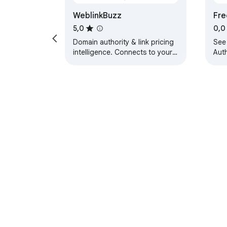
WeblinkBuzz
Fre
5,0
0,0
Domain authority & link pricing
See
intelligence. Connects to your
Aut
Django backend.
the 
—in 
Σχετικά με το Chrome Web Store