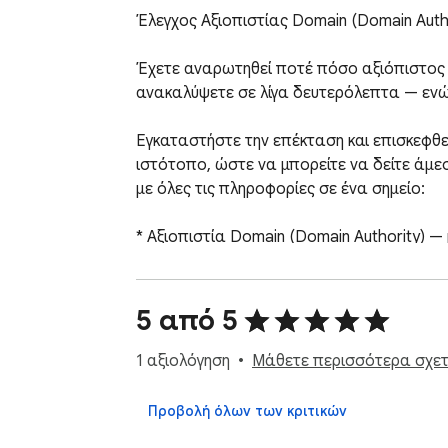
Έλεγχος Αξιοπιστίας Domain (Domain Autho
Έχετε αναρωτηθεί ποτέ πόσο αξιόπιστος ή
ανακαλύψετε σε λίγα δευτερόλεπτα — ενώ 
Εγκαταστήστε την επέκταση και επισκεφθεί
ιστότοπο, ώστε να μπορείτε να δείτε άμεσ
με όλες τις πληροφορίες σε ένα σημείο:

* Αξιοπιστία Domain (Domain Authority) —
* Επισκόπηση επισκεψιμότητας — εκτιμώμεν
κατηγορία της

5 από 5
* Κορυφαίες λέξεις-κλειδιά — όροι αναζήτ
1 αξιολόγηση
Μάθετε περισσότερα σχετι
* Παρόμοιοι ιστότοποι — άλλες ιστοσελίδες
Προβολή όλων των κριτικών