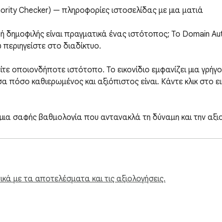
rity Checker) — πληροφορίες ιστοσελίδας με μια ματιά

 δημοφιλής είναι πραγματικά ένας ιστότοπος; Το Domain Aut
περιηγείστε στο διαδίκτυο.

τε οποιονδήποτε ιστότοπο. Το εικονίδιο εμφανίζει μια γρήγο
α πόσο καθιερωμένος και αξιόπιστος είναι. Κάντε κλικ στο ει
 μια σαφής βαθμολογία που αντανακλά τη δύναμη και την αξιο
ες μηνιαίες επισκέψεις, προέλευση επισκεπτών και κατάταξη
ησης που χρησιμοποιούν οι χρήστες για να βρουν αυτή την ιστ
κά με τα αποτελέσματα και τις αξιολογήσεις.
 στον ίδιο χώρο με τις δικές τους βαθμολογίες, ώστε να μπορ