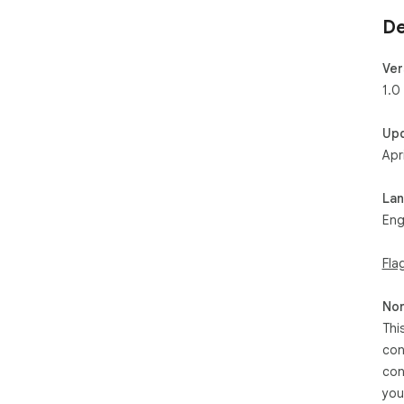
De
Ver
1.0
Up
Apr
La
Eng
Fla
Non
Thi
con
con
you