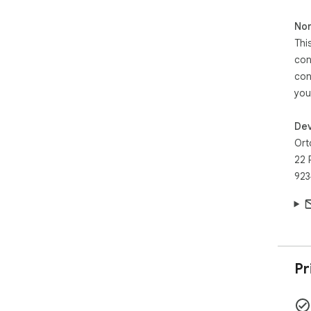
Non
Thi
con
con
you
Dev
Ort
22 
923
Pr