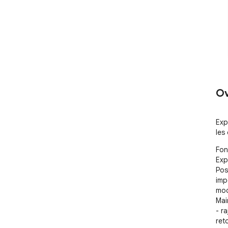
Ov
Exp
les
Fon
Exp
Pos
imp
mod
Mai
- r
ret