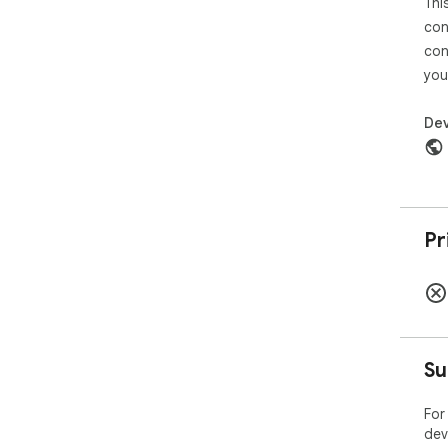
Thi
con
con
you
Dev
Pr
Su
For
dev