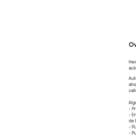
Ov
Her
aut
Aut
aho
cali
Alg
- P
- E
de l
- P
- Pu