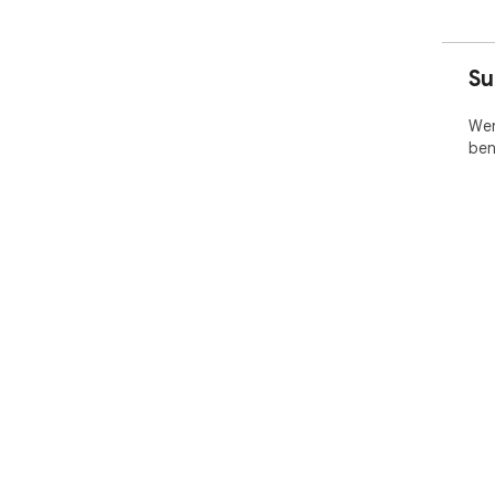
Su
Wen
ben