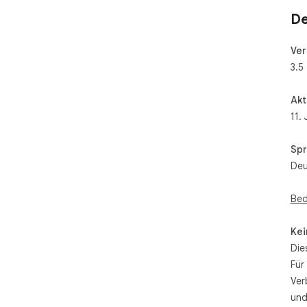
De
Ver
3.5
Akt
11.
Spr
Deu
Bed
Kei
Die
Für
Ver
und