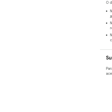
O d
N
a
N
r
N
c
Su
Par
ace