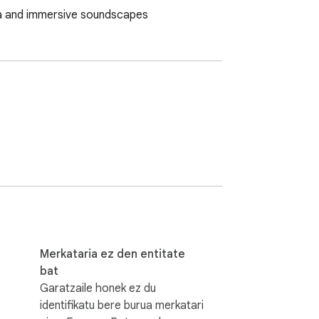
na and immersive soundscapes
Merkataria ez den entitate
bat
Garatzaile honek ez du
identifikatu bere burua merkatari