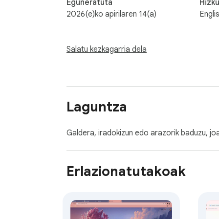
Eguneratuta
Hizk
2026(e)ko apirilaren 14(a)
Engli
Salatu kezkagarria dela
Laguntza
Galdera, iradokizun edo arazorik baduzu, jo
Erlazionatutakoak