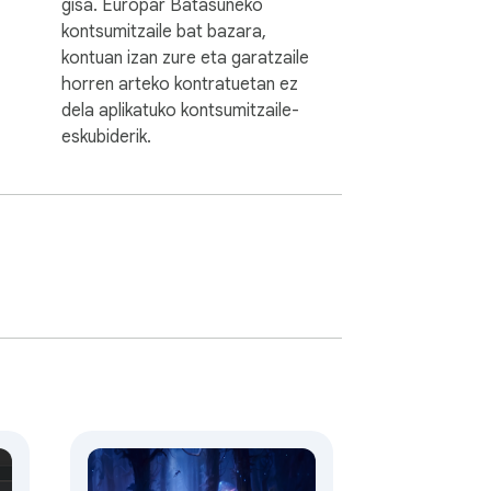
gisa. Europar Batasuneko
kontsumitzaile bat bazara,
kontuan izan zure eta garatzaile
horren arteko kontratuetan ez
dela aplikatuko kontsumitzaile-
eskubiderik.