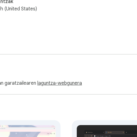
untzak
sh (United States)
an garatzailearen
laguntza-webgunera