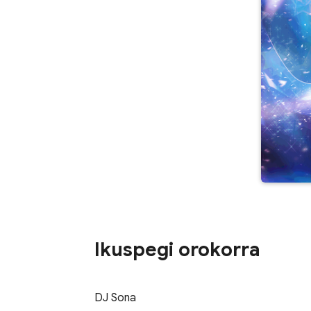
Ikuspegi orokorra
DJ Sona