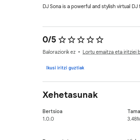
DJ Sona is a powerful and stylish virtual
0/5
Baloraziorik ez
Lortu emaitza eta iritziei
Ikusi iritzi guztiak
Xehetasunak
Bertsioa
Tama
1.0.0
3.48