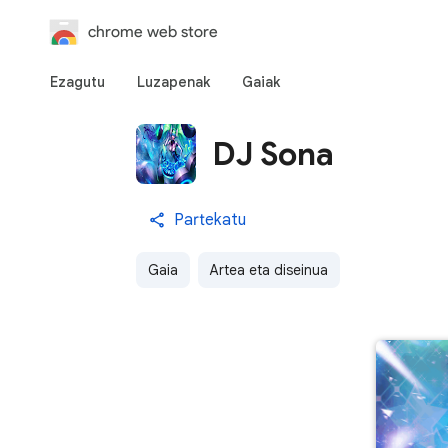
chrome web store
Ezagutu
Luzapenak
Gaiak
DJ Sona
Partekatu
Gaia
Artea eta diseinua