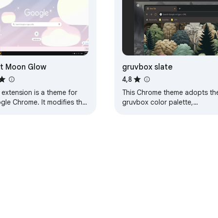
t Moon Glow
gruvbox slate
4,8
 extension is a theme for
This Chrome theme adopts th
gle Chrome. It modifies the
gruvbox color palette,
k of your browser, and
designed for dark mode.
ing else. This particular
Details: It includes a tile-able
e will…
background suitable…
uz
Garatzaileentzako panela
Pribatutasun-gidalerroak
Zerbit