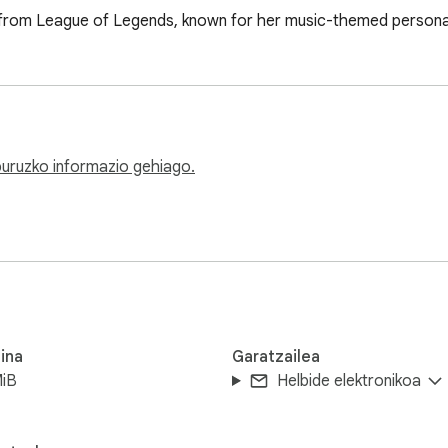
 DJ from League of Legends, known for her music-themed perso
 buruzko informazio gehiago.
ina
Garatzailea
MiB
Helbide elektronikoa