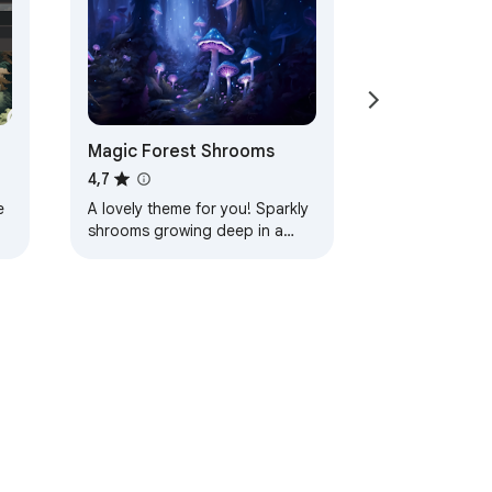
Magic Forest Shrooms
4,7
e
A lovely theme for you! Sparkly
shrooms growing deep in a
magic forest! Lots of peaceful
blues and purples help calm
your mind as…
zu-baldintzak
Laguntza