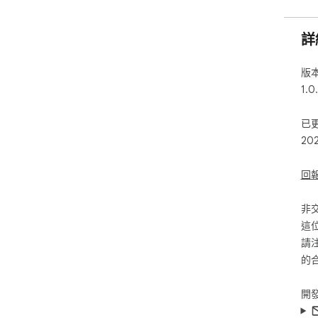
詳
版
1.0
已
20
回
非
這
請
的
開