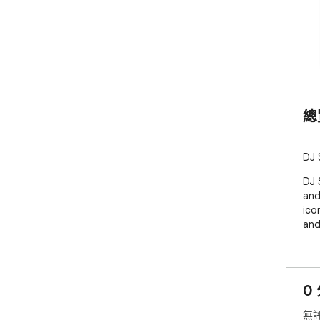
總
DJ 
DJ 
and
ico
and
0 
無